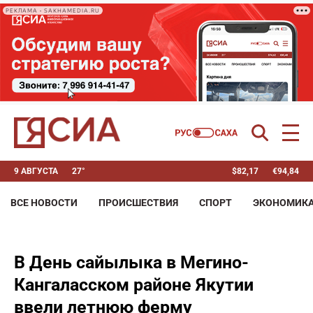
РЕКЛАМА • SAKHAMEDIA.RU
9 АВГУСТА
27°
$
82,17
€
94,84
ВСЕ НОВОСТИ
ПРОИСШЕСТВИЯ
СПОРТ
ЭКОНОМИК
В День сайылыка в Мегино-
Кангаласском районе Якутии
ввели летнюю ферму