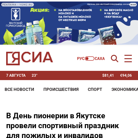
РЕКЛАМА • YGMZ.RU
7 АВГУСТА
23°
$
81,41
€
94,06
ВСЕ НОВОСТИ
ПРОИСШЕСТВИЯ
СПОРТ
ЭКОНОМИК
В День пионерии в Якутске
провели спортивный праздник
для пожилых и инвалидов