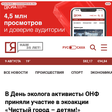
РЕКЛАМА • SAKHAMEDIA.RU
9 АВГУСТА
19°
$
82,17
€
94,84
ВСЕ НОВОСТИ
ПРОИСШЕСТВИЯ
СПОРТ
ЭКОНОМИК
В День эколога активисты ОНФ
приняли участие в экоакции
«Чистый город – детям!»