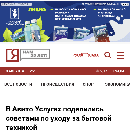
РЕКЛАМА • YGMZ.RU
8 АВГУСТА
25°
$
82,17
€
94,84
ВСЕ НОВОСТИ
ПРОИСШЕСТВИЯ
СПОРТ
ЭКОНОМИК
В Авито Услугах поделились
советами по уходу за бытовой
техникой