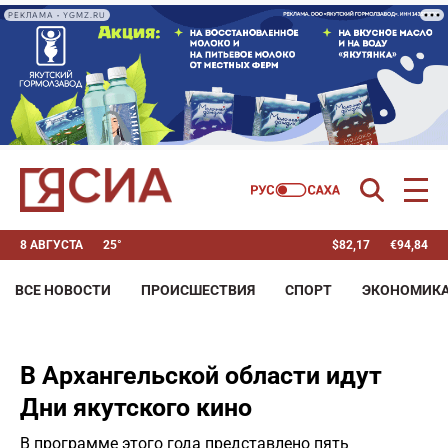
РЕКЛАМА • YGMZ.RU
8 АВГУСТА
25°
$
82,17
€
94,84
ВСЕ НОВОСТИ
ПРОИСШЕСТВИЯ
СПОРТ
ЭКОНОМИК
В Архангельской области идут
Дни якутского кино
В программе этого года представлено пять