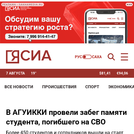
РЕКЛАМА • SAKHAMEDIA.RU
7 АВГУСТА
19°
$
81,41
€
94,06
ВСЕ НОВОСТИ
ПРОИСШЕСТВИЯ
СПОРТ
ЭКОНОМИК
В АГУИККИ провели забег памяти
студента, погибшего на СВО
Более 450 студентов и сотрудников вышли на старт