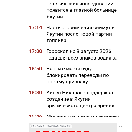
генетических исследований
появится в глазной больнице
Якутии
17:14
Часть ограничений снимут в
Якутии после новой партии
топлива
17:00
Гороскоп на 9 августа 2026
года для всех знаков зодиака
16:50
Банки с марта будут
блокировать переводы по
новому признаку
16:30
Айсен Николаев поддержал
создание в Якутии
арктического центра зрения
15:46
Мошенники придумали новую
схему обмана с
РЕКЛАМА • SAKHAMEDIA.RU
«экстрасенсами»