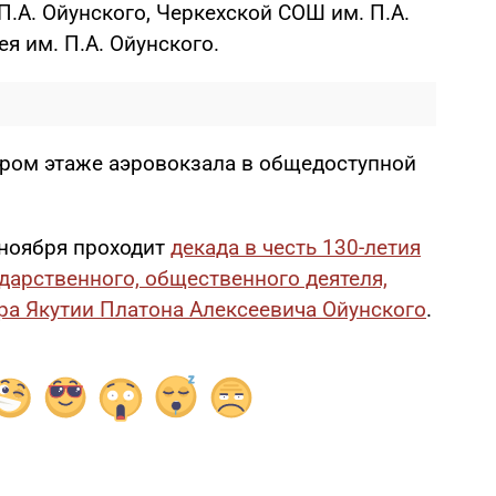
П.А. Ойунского, Черкехской СОШ им. П.А.
я им. П.А. Ойунского.
ром этаже аэровокзала в общедоступной
 ноября проходит
декада в честь 130-летия
дарственного, общественного деятеля,
а Якутии Платона Алексеевича Ойунского
.