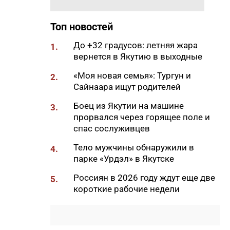
11:50
Образование сквозь года: как
выучить язык и не бросить на
полпути
Топ новостей
11:35
Российские школьники будут
До +32 градусов: летняя жара
1.
учиться по новой программе
вернется в Якутию в выходные
11:15
Автодорогу «Анабар» в Якутии
«Моя новая семья»: Тургун и
2.
перекрыли из-за лесного
Сайнаара ищут родителей
пожара
Боец из Якутии на машине
3.
10:56
Новая платформа ЕР поможет
прорвался через горящее поле и
ветеранам СВО найти работу
спас сослуживцев
10:22
В Усть-Майском районе
Тело мужчины обнаружили в
4.
ликвидировали лесной пожар
парке «Урдэл» в Якутске
на 13 гектарах
Россиян в 2026 году ждут еще две
5.
10:01
Якутяне рассказали, что
короткие рабочие недели
считают главным подарком в
своей жизни
09:41
Сколько стоит, собрать