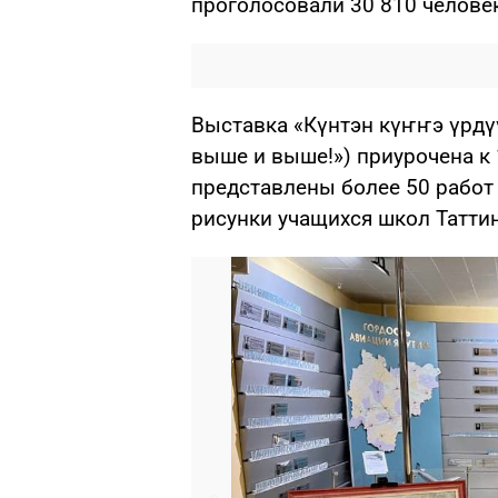
проголосовали 30 810 челове
Выставка «Күнтэн күҥҥэ үрдүү
выше и выше!») приурочена к 
представлены более 50 работ
рисунки учащихся школ Таттин