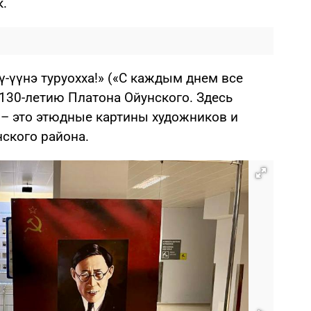
к.
-үүнэ туруохха!» («С каждым днем все
130-летию Платона Ойунского. Здесь
 – это этюдные картины художников и
ского района.