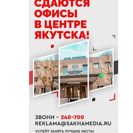
15:39
Приметы на 9 августа 2026
года: как провести день
Пантелеймона
15:29
К Земле приближается
потенциально опасный
астероид
14:41
В трех районах Якутии
прогнозируют сильные дожди
13:32
В Якутии за сутки потушили
десять лесных пожаров
12:52
Гороскоп на неделю с 10 по 16
августа 2026 года
12:29
Айсен Николаев поздравил
якутян с Всероссийским днем
физкультурника