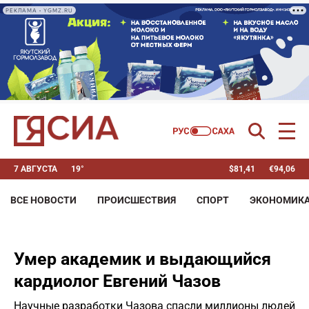
РЕКЛАМА • YGMZ.RU
7 АВГУСТА
19°
$
81,41
€
94,06
ВСЕ НОВОСТИ
ПРОИСШЕСТВИЯ
СПОРТ
ЭКОНОМИК
Умер академик и выдающийся
кардиолог Евгений Чазов
Научные разработки Чазова спасли миллионы людей