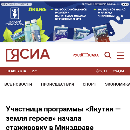
РЕКЛАМА • YGMZ.RU
10 АВГУСТА
27°
$
82,17
€
94,84
ВСЕ НОВОСТИ
ПРОИСШЕСТВИЯ
СПОРТ
ЭКОНОМИК
Участница программы «Якутия —
земля героев» начала
стажировку в Минздраве