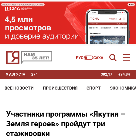
РЕКЛАМА • SAKHAMEDIA.RU
9 АВГУСТА
27°
$
82,17
€
94,84
ВСЕ НОВОСТИ
ПРОИСШЕСТВИЯ
СПОРТ
ЭКОНОМИК
Участники программы «Якутия –
Земля героев» пройдут три
стажировки