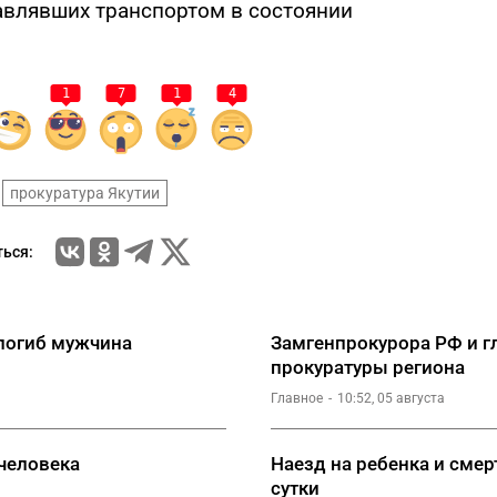
авлявших транспортом в состоянии
1
7
1
4
прокуратура Якутии
ься:
погиб мужчина
Замгенпрокурора РФ и гл
прокуратуры региона
Главное
10:52, 05 августа
 человека
Наезд на ребенка и смер
сутки