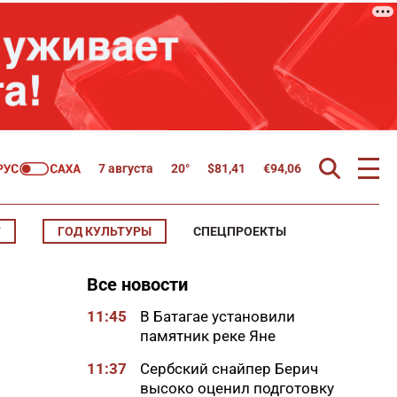
7 августа
20°
$
81,41
€
94,06
Т
ГОД КУЛЬТУРЫ
СПЕЦПРОЕКТЫ
Все новости
11:45
В Батагае установили
памятник реке Яне
11:37
Сербский снайпер Берич
высоко оценил подготовку