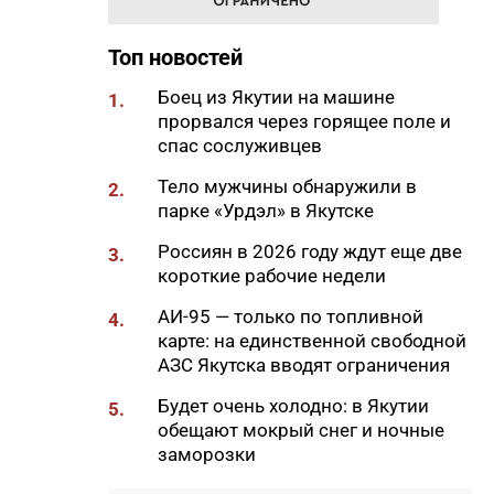
Смоленской области
08:45
В Алданском районе построят
Топ новостей
пять микрорайонов с
индивидуальными домами
Боец из Якутии на машине
1.
прорвался через горящее поле и
08:34
Пока в Якутии была ночь:
спас сослуживцев
кишечная палочка в бургерах,
ЧС из-за непогоды и побег от
Тело мужчины обнаружили в
2.
медведя
парке «Урдэл» в Якутске
06:00
В Якутске в пятницу потеплеет
Россиян в 2026 году ждут еще две
3.
до +23 градусов
короткие рабочие недели
21:58
В Якутии планируют создать
АИ-95 — только по топливной
4.
центр обработки данных для
карте: на единственной свободной
развития ИИ
АЗС Якутска вводят ограничения
21:30
В Тулагино-Кильдямском
Будет очень холодно: в Якутии
5.
наслеге обсудили вопросы
обещают мокрый снег и ночные
развития территории и
заморозки
поддержки