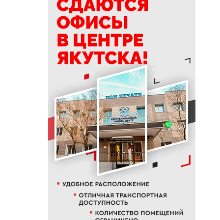
машиниста крана Владимира
Замы
09:56
Отключения света, воды и газа
пройдут в Якутске 7 августа
09:27
Штукатур-маляр Галина
Соловьева: когда отделка
становится искусством
09:24
«Строить там, где другие не
решаются»: 30 лет работы
компании «Кинг-95» в Якутии
09:11
В Нерюнгри мужчину убили
ножом в собственной
квартире
09:00
Владимир Путин поручил
создать кластер по огранке
алмазов в Якутии и