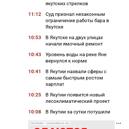
якутских стрелков
11:12
Суд признал незаконным
ограничение работы бара в
Якутске
10:53
В Якутске на двух улицах
начали ямочный ремонт
10:43
Уровень воды на реке Яне
вернулся к норме
10:41
В Якутии назвали сферы с
самым быстрым ростом
зарплат
10:25
В Якутии появится новый
лесоклиматический проект
10:08
В Якутии за сутки потушили
семь лесных пожаров
РЕКЛАМА • SAKHAMEDIA.RU
10:00
Вид сверху лучше: история