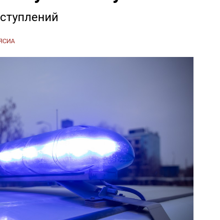
еступлений
ЯСИА