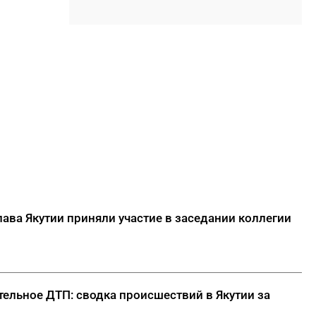
сельхозпроизводителей
21:00
Якутия стала лидером на
Дальнем Востоке по
эффективности управления
охраной труда
ДАЛЕЕ
ава Якутии приняли участие в заседании коллегии
тельное ДТП: сводка происшествий в Якутии за