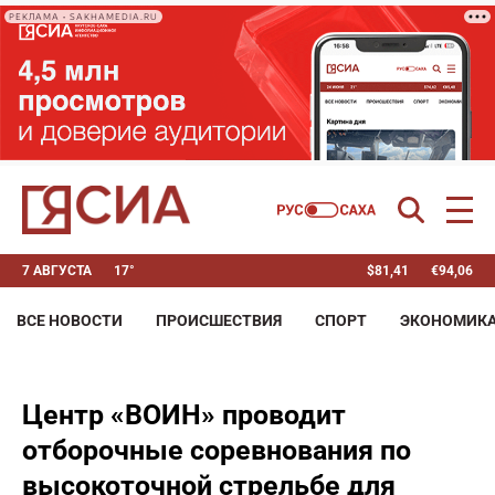
РЕКЛАМА • SAKHAMEDIA.RU
7 АВГУСТА
17°
$
81,41
€
94,06
ВСЕ НОВОСТИ
ПРОИСШЕСТВИЯ
СПОРТ
ЭКОНОМИК
Центр «ВОИН» проводит
отборочные соревнования по
высокоточной стрельбе для