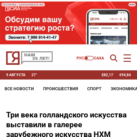
РЕКЛАМА • SAKHAMEDIA.RU
9 АВГУСТА
27°
$
82,17
€
94,84
ВСЕ НОВОСТИ
ПРОИСШЕСТВИЯ
СПОРТ
ЭКОНОМИК
Три века голландского искусства
выставили в галерее
зарубежного искусства НХМ