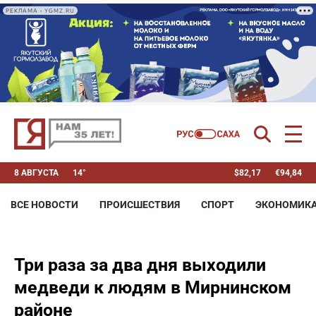
РЕКЛАМА • YGMZ.RU
8 АВГУСТА
14°
$
82,17
€
94,84
ВСЕ НОВОСТИ
ПРОИСШЕСТВИЯ
СПОРТ
ЭКОНОМИК
Три раза за два дня выходили
медведи к людям в Мирнинском
районе