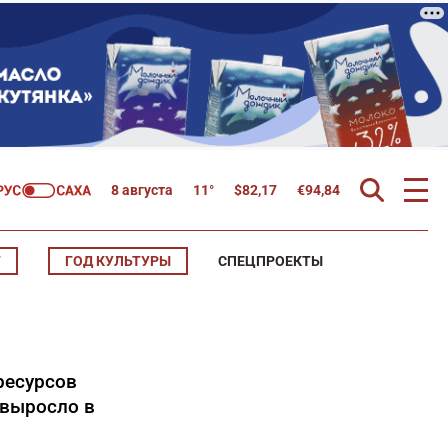
8 августа
11°
$
82,17
€
94,84
Т
ГОД КУЛЬТУРЫ
СПЕЦПРОЕКТЫ
ресурсов
 выросло в