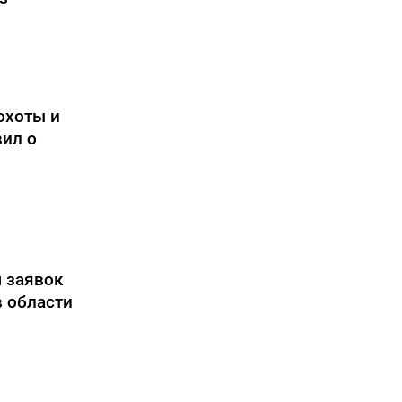
охоты и
ил о
м заявок
в области