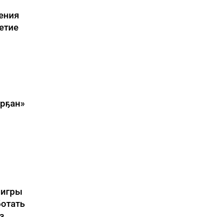
ения
етие
урҕан»
 игры
ботать
з