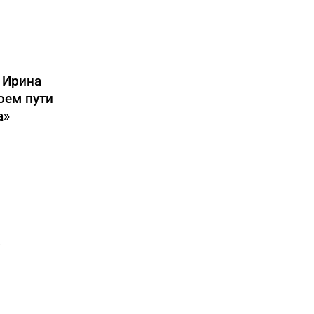
: Ирина
оем пути
а»
о