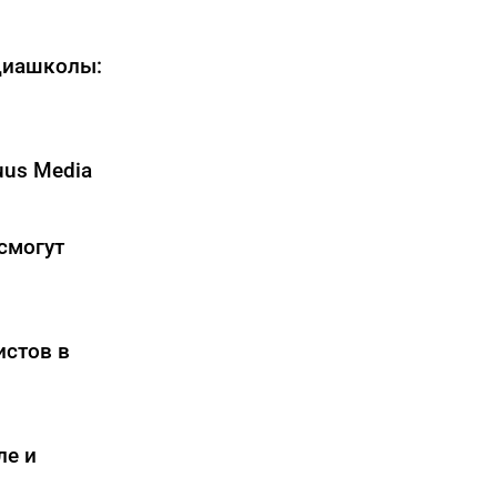
диашколы:
uus Media
смогут
истов в
ле и