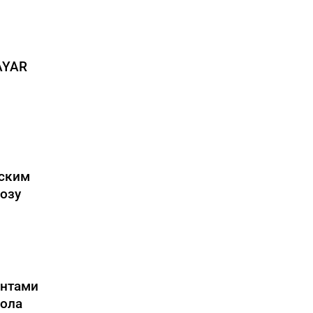
AYAR
тским
озу
ентами
кола