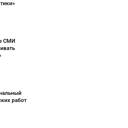
тики»
е СМИ
вивать
»
ональный
ских работ