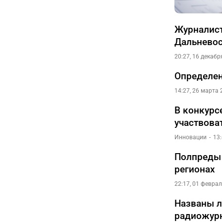
Журналист
Дальневос
20:27, 16 декабр
Определен
14:27, 26 марта 
В конкурс
участвова
Инновации
13:
Полпреды 
регионах
22:17, 01 февра
Названы л
радиожур