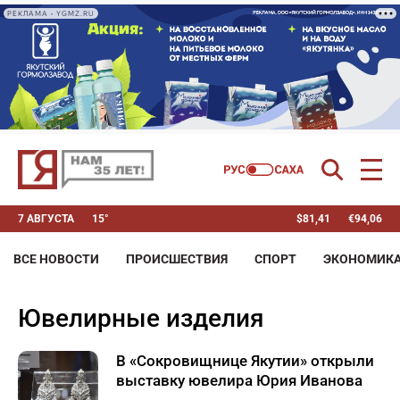
РЕКЛАМА • YGMZ.RU
7 АВГУСТА
15°
$
81,41
€
94,06
ВСЕ НОВОСТИ
ПРОИСШЕСТВИЯ
СПОРТ
ЭКОНОМИК
ювелирные изделия
В «Сокровищнице Якутии» открыли
выставку ювелира Юрия Иванова