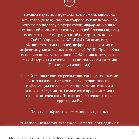
18+
Сетевое издание «Якутское-Саха Информационное
Агентство (ЯСИА)» зарегистрировано в Федеральной
службе по надзору в сфере связи, информационных
технологий и массовых коммуникаций (Роскомнадзор)
06.09.2019 г. Регистрационный номер ЭЛ № ФС 77 —
76613. Учредители: АО «РИИХ Сахамедиа»,
Министерство инноваций, цифрового развития и
инфокоммуникационных технологий РС(Я). При любом
использовании материалов ЯСИА на иных ресурсах в
сети Интернет гиперссылка на источник обязательна
(
Правила цитирования
).
На сайте применяются
рекомендательные технологии
(информационные технологии предоставления
информации на основе сбора, систематизации и
анализа сведений, относящихся к предпочтениям
пользователей сети "Интернет", находящихся на
территории РФ)
Политика обработки персональных данных
*Facebook, Instagram, WhatsApp, Threads - принадлежат
компании Meta, признанной экстремистской
организацией и запрещенной в России
Используя сайт ysia.ru, Вы соглашаетесь с