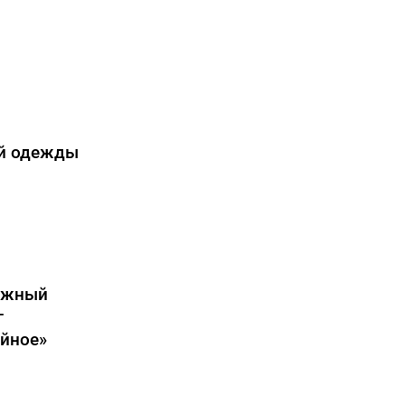
ой одежды
ежный
г
ейное»