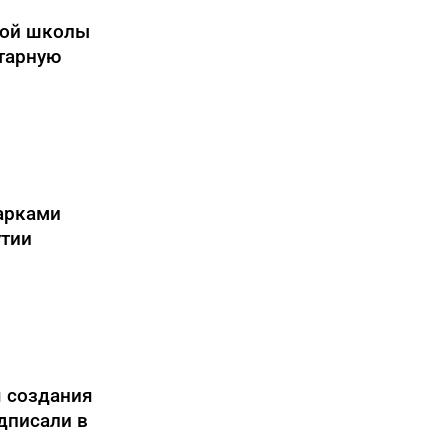
вой школы
тарную
арками
утии
я создания
дписали в