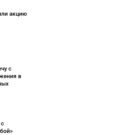
или акцию
чу с
жения в
ных
 с
обой»