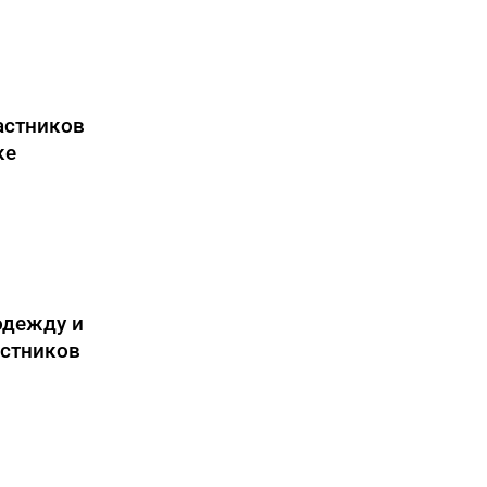
астников
ке
одежду и
астников