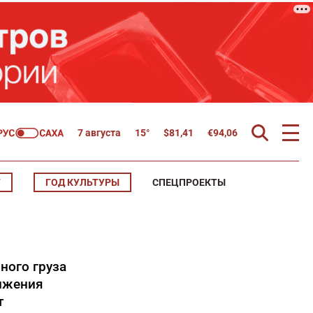
7 августа
15°
$
81,41
€
94,06
Т
ГОД КУЛЬТУРЫ
СПЕЦПРОЕКТЫ
ного груза
ижения
т