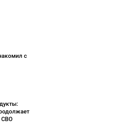
накомил с
дукты:
продолжает
 СВО