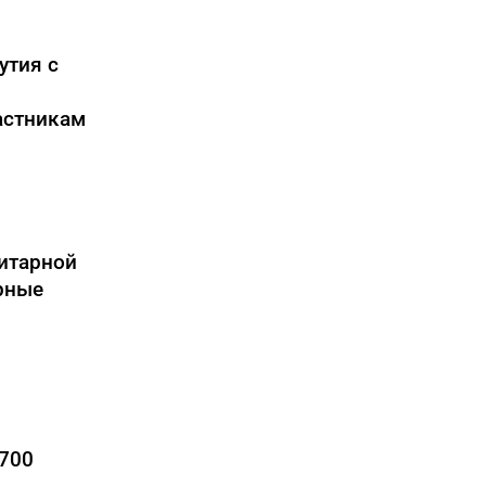
утия с
астникам
итарной
рные
2700