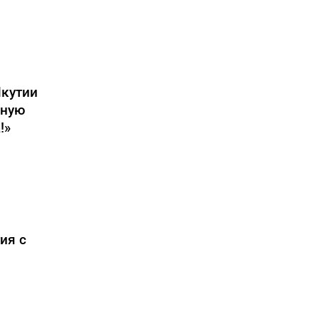
кутии
ьную
!»
ия с