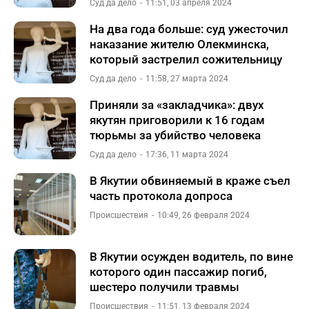
Суд да дело
11:51, 03 апреля 2024
На два года больше: суд ужесточил
наказание жителю Олекминска,
который застрелил сожительницу
Суд да дело
11:58, 27 марта 2024
Приняли за «закладчика»: двух
якутян приговорили к 16 годам
тюрьмы за убийство человека
Суд да дело
17:36, 11 марта 2024
В Якутии обвиняемый в краже съел
часть протокола допроса
Происшествия
10:49, 26 февраля 2024
В Якутии осужден водитель, по вине
которого один пассажир погиб,
шестеро получили травмы
Происшествия
11:51, 13 февраля 2024