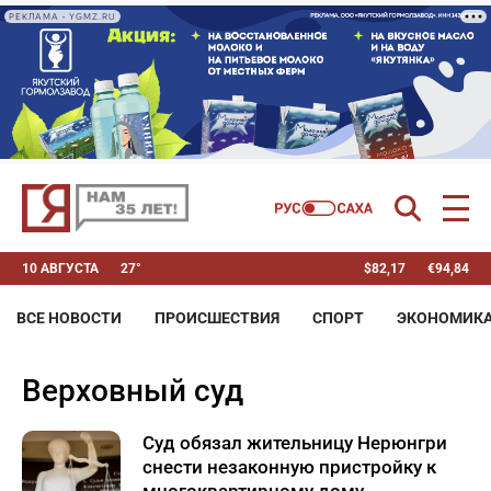
РЕКЛАМА • YGMZ.RU
10 АВГУСТА
27°
$
82,17
€
94,84
ВСЕ НОВОСТИ
ПРОИСШЕСТВИЯ
СПОРТ
ЭКОНОМИК
Верховный суд
Суд обязал жительницу Нерюнгри
снести незаконную пристройку к