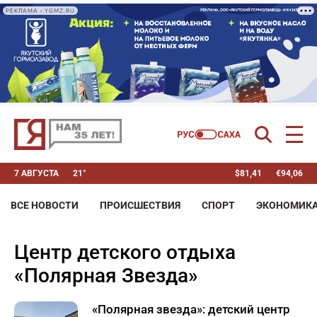
РЕКЛАМА • YGMZ.RU
7 АВГУСТА
21°
$
81,41
€
94,06
ВСЕ НОВОСТИ
ПРОИСШЕСТВИЯ
СПОРТ
ЭКОНОМИК
центр детского отдыха
«Полярная Звезда»
«Полярная звезда»: детский центр