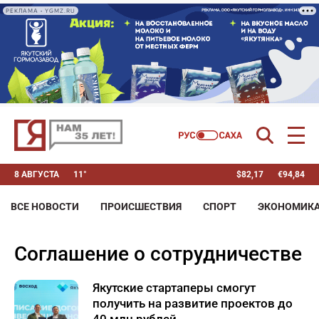
РЕКЛАМА • YGMZ.RU
8 АВГУСТА
11°
$
82,17
€
94,84
ВСЕ НОВОСТИ
ПРОИСШЕСТВИЯ
СПОРТ
ЭКОНОМИК
соглашение о сотрудничестве
Якутские стартаперы смогут
получить на развитие проектов до