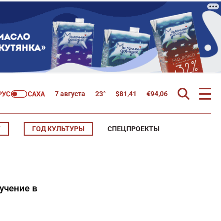
7 августа
23°
$
81,41
€
94,06
Т
ГОД КУЛЬТУРЫ
СПЕЦПРОЕКТЫ
учение в