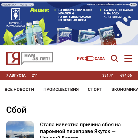
РЕКЛАМА • YGMZ.RU
7 АВГУСТА
21°
$
81,41
€
94,06
ВСЕ НОВОСТИ
ПРОИСШЕСТВИЯ
СПОРТ
ЭКОНОМИК
сбой
Стала известна причина сбоя на
паромной переправе Якутск —