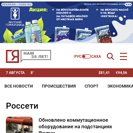
РЕКЛАМА • YGMZ.RU
7 АВГУСТА
8°
$
81,41
€
94,06
ВСЕ НОВОСТИ
ПРОИСШЕСТВИЯ
СПОРТ
ЭКОНОМИК
Россети
Обновлено коммутационное
оборудование на подстанциях