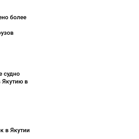
ено более
рузов
е судно
в Якутию в
к в Якутии