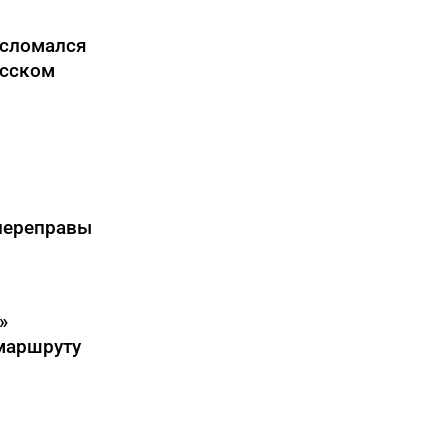
 сломался
асском
переправы
»
маршруту