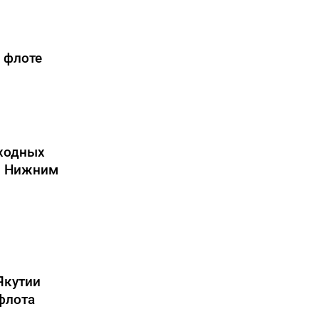
 флоте
ходных
и Нижним
Якутии
флота