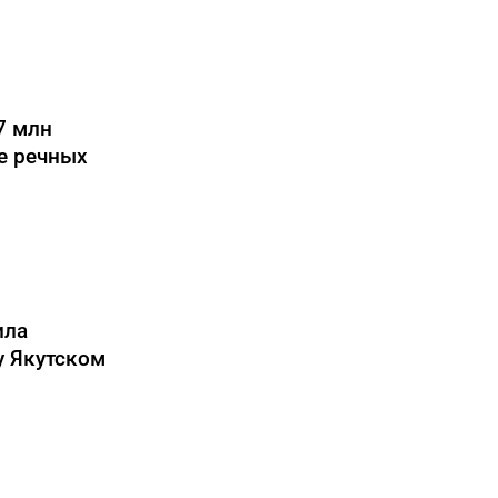
7 млн
е речных
ила
у Якутском