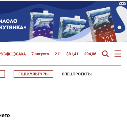
7 августа
21°
$
81,41
€
94,06
Т
ГОД КУЛЬТУРЫ
СПЕЦПРОЕКТЫ
него