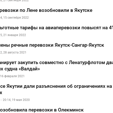
26, 21 сентября 2022
ревозки по Лене возобновили в Якутске
04, 15 сентября 2022
льготные тарифы на авиаперевозки повысят на 4
35, 21 января 2022
ены речные перевозки Якутск-Сангар-Якутск
12, 28 августа 2021
анирует закупить совместно с Ленатурфлотом дв
х судна «Валдай»
, 16 февраля 2021
се Якутии дали разъяснения об ограничениях н
х
20:14, 19 мая 2020
возобновила перевозки в Олекминск