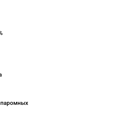
%
а
а паромных