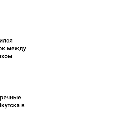
ился
ок между
яхом
 речные
Якутска в