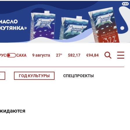
9 августа
27°
$
82,17
€
94,84
Т
ГОД КУЛЬТУРЫ
СПЕЦПРОЕКТЫ
ожидаются