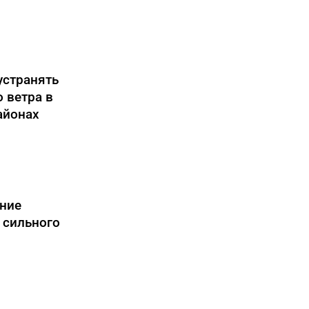
устранять
 ветра в
айонах
ние
 сильного