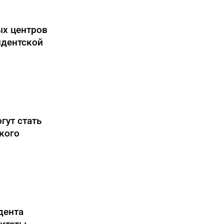
ых центров
идентской
гут стать
кого
дента