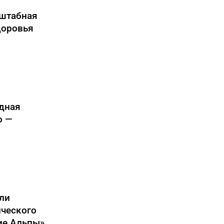
сштабная
доровья
одная
о —
ли
ического
ие Альпы»