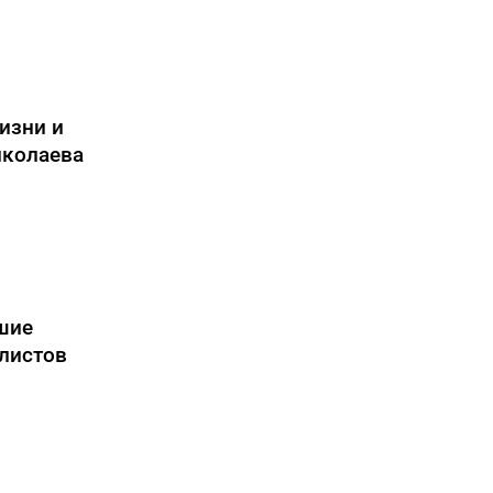
изни и
иколаева
шие
листов