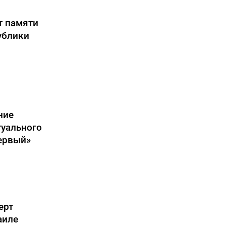
т памяти
ублики
ние
туального
ервый»
ерт
аиле