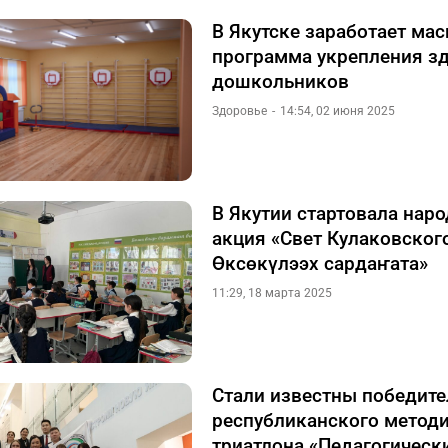
В Якутске заработает ма
программа укрепления з
дошкольников
Здоровье
14:54, 02 июня 2025
В Якутии стартовала нар
акция «Свет Кулаковског
Өксөкүлээх сардаҥата»
11:29, 18 марта 2025
Стали известны победите
республиканского метод
триатлона «Педагогическ