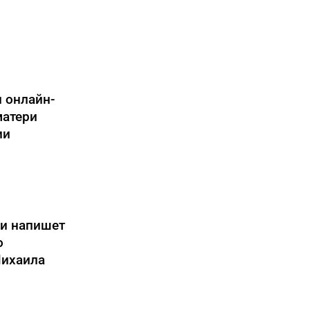
 онлайн-
матери
ии
ии напишет
о
Михаила