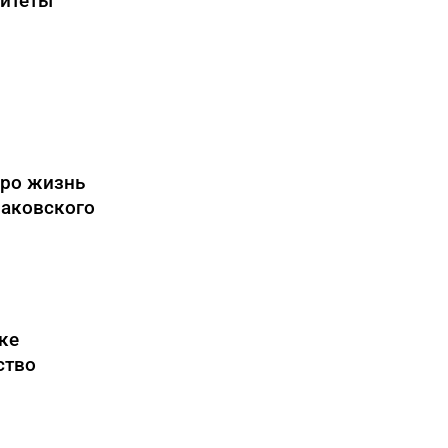
ритеты
ро жизнь
лаковского
ке
ство