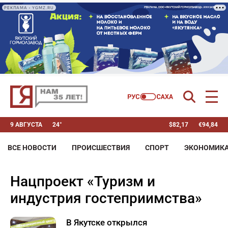
РЕКЛАМА • YGMZ.RU
9 АВГУСТА
24°
$
82,17
€
94,84
ВСЕ НОВОСТИ
ПРОИСШЕСТВИЯ
СПОРТ
ЭКОНОМИК
нацпроект «Туризм и
индустрия гостеприимства»
В Якутске открылся