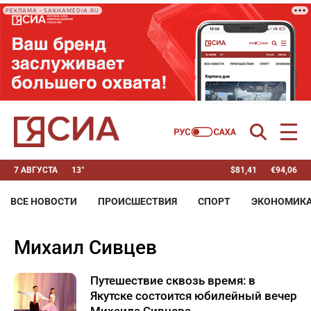
РЕКЛАМА • SAKHAMEDIA.RU
7 АВГУСТА
13°
$
81,41
€
94,06
ВСЕ НОВОСТИ
ПРОИСШЕСТВИЯ
СПОРТ
ЭКОНОМИК
Михаил Сивцев
Путешествие сквозь время: в
Якутске состоится юбилейный вечер