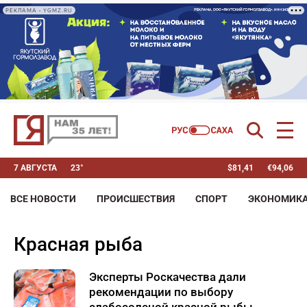
РЕКЛАМА • YGMZ.RU
7 АВГУСТА
23°
$
81,41
€
94,06
ВСЕ НОВОСТИ
ПРОИСШЕСТВИЯ
СПОРТ
ЭКОНОМИК
красная рыба
Эксперты Роскачества дали
рекомендации по выбору