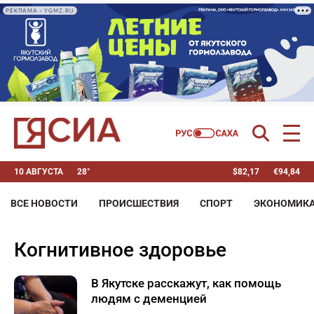
РЕКЛАМА • YGMZ.RU
10 АВГУСТА
28°
$
82,17
€
94,84
ВСЕ НОВОСТИ
ПРОИСШЕСТВИЯ
СПОРТ
ЭКОНОМИК
когнитивное здоровье
В Якутске расскажут, как помощь
людям с деменцией