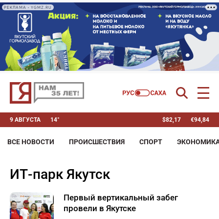
РЕКЛАМА • YGMZ.RU
9 АВГУСТА
14°
$
82,17
€
94,84
ВСЕ НОВОСТИ
ПРОИСШЕСТВИЯ
СПОРТ
ЭКОНОМИК
ИТ-парк Якутск
Первый вертикальный забег
провели в Якутске