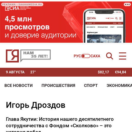
РЕКЛАМА • SAKHAMEDIA.RU
9 АВГУСТА
27°
$
82,17
€
94,84
ВСЕ НОВОСТИ
ПРОИСШЕСТВИЯ
СПОРТ
ЭКОНОМИК
Игорь Дроздов
Глава Якутии: История нашего десятилетнего
сотрудничества с Фондом «Сколково» – это