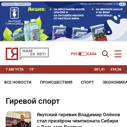
РЕКЛАМА • YGMZ.RU
7 АВГУСТА
19°
$
81,41
€
94,06
ВСЕ НОВОСТИ
ПРОИСШЕСТВИЯ
СПОРТ
ЭКОНОМИК
гиревой спорт
Якутский гиревик Владимир Олёнов
стал призёром чемпионата Сибири