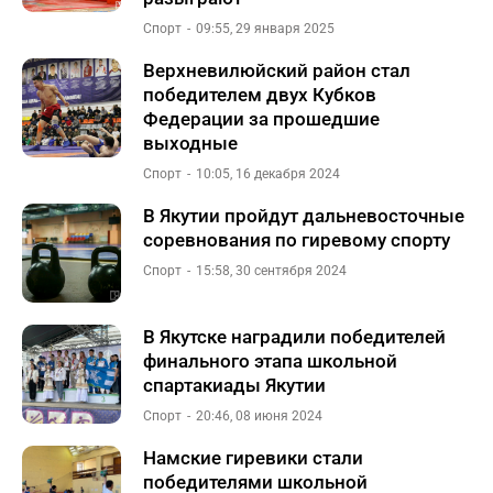
Спорт
09:55, 29 января 2025
Верхневилюйский район стал
победителем двух Кубков
Федерации за прошедшие
выходные
Спорт
10:05, 16 декабря 2024
В Якутии пройдут дальневосточные
соревнования по гиревому спорту
Спорт
15:58, 30 сентября 2024
В Якутске наградили победителей
финального этапа школьной
спартакиады Якутии
Спорт
20:46, 08 июня 2024
Намские гиревики стали
победителями школьной