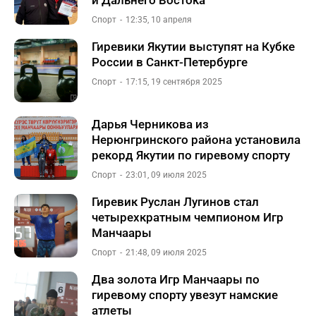
и Дальнего Востока
Спорт
12:35, 10 апреля
Гиревики Якутии выступят на Кубке
России в Санкт-Петербурге
Спорт
17:15, 19 сентября 2025
Дарья Черникова из
Нерюнгринского района установила
рекорд Якутии по гиревому спорту
Спорт
23:01, 09 июля 2025
Гиревик Руслан Лугинов стал
четырехкратным чемпионом Игр
Манчаары
Спорт
21:48, 09 июля 2025
Два золота Игр Манчаары по
гиревому спорту увезут намские
атлеты