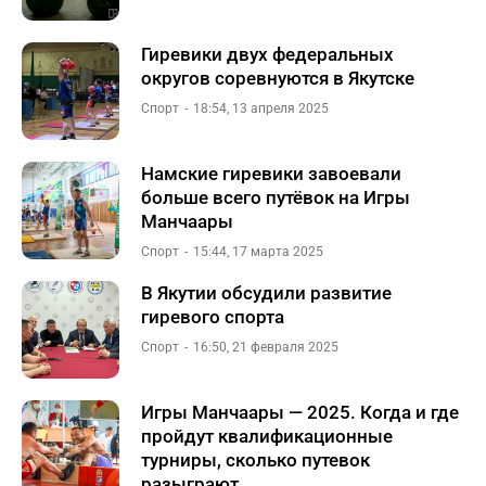
Гиревики двух федеральных
округов соревнуются в Якутске
Спорт
18:54, 13 апреля 2025
Намские гиревики завоевали
больше всего путёвок на Игры
Манчаары
Спорт
15:44, 17 марта 2025
В Якутии обсудили развитие
гиревого спорта
Спорт
16:50, 21 февраля 2025
Игры Манчаары — 2025. Когда и где
пройдут квалификационные
турниры, сколько путевок
разыграют