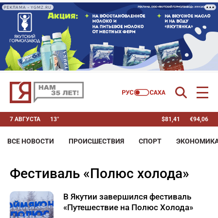
РЕКЛАМА • YGMZ.RU
7 АВГУСТА
13°
$
81,41
€
94,06
ВСЕ НОВОСТИ
ПРОИСШЕСТВИЯ
СПОРТ
ЭКОНОМИК
фестиваль «Полюс холода»
В Якутии завершился фестиваль
«Путешествие на Полюс Холода»