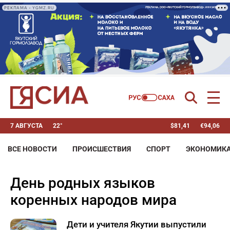
РЕКЛАМА • YGMZ.RU
7 АВГУСТА
22°
$
81,41
€
94,06
ВСЕ НОВОСТИ
ПРОИСШЕСТВИЯ
СПОРТ
ЭКОНОМИК
день родных языков
коренных народов мира
Дети и учителя Якутии выпустили