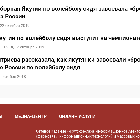
борная Якутии по волейболу сидя завоевала «бр
а России
 22 октября 2019
кутии по волейболу сидя выступит на чемпионат
16:18, 17 октября 2019
триева рассказала, как якутянки завоевали «бро
е России по волейболу сидя
4 октября 2018
Ы
МЕДИА-ЦЕНТР
ОНЛАЙН УСЛУГИ
Сетевое издание «Якутское-Саха Информационное Агентс
сфере связи, информационных технологий и массовых к