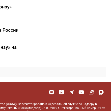
онзу»
е России
нзу» на
тво (ЯСИА)» зарегистрировано в Федеральной службе по надзору в
оммуникаций (Роскомнадзор) 06.09.2019 г. Регистрационный номер ЭЛ №