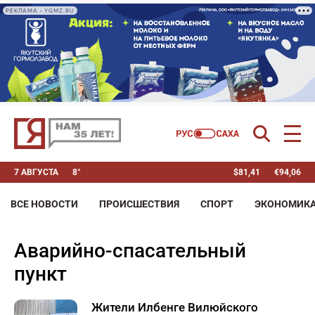
РЕКЛАМА • YGMZ.RU
7 АВГУСТА
8°
$
81,41
€
94,06
ВСЕ НОВОСТИ
ПРОИСШЕСТВИЯ
СПОРТ
ЭКОНОМИК
аварийно-спасательный
пункт
Жители Илбенге Вилюйского