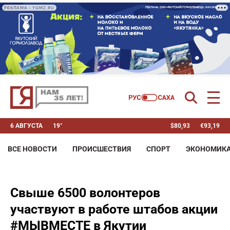
РЕКЛАМА • YGMZ.RU
6 АВГУСТА
19°
$
80,93
€
93,19
ВСЕ НОВОСТИ
ПРОИСШЕСТВИЯ
СПОРТ
ЭКОНОМИК
Свыше 6500 волонтеров
участвуют в работе штабов акции
#МЫВМЕСТЕ в Якутии