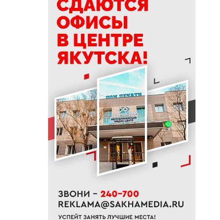
06:00
В Якутске 6 августа ожидается
до +20 градусов
22:00
Русский театр Якутска сыграет
отрывок спектакля в парке
«Зарядье» в Москве
21:30
32 колледжа и техникума
республики соберет Единый
день подачи документов в
Якутске
21:00
Астроном рассказал, какие
созвездия можно увидеть в
августе
20:29
32% якутян одобряют режим
самозанятости — опрос
SuperJob
20:00
В Якутии с начала года более
4,6 тысячи человек прошли