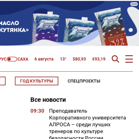
6 августа
13°
$
80,93
€
93,19
Т
ГОД КУЛЬТУРЫ
СПЕЦПРОЕКТЫ
Все новости
09:30
Преподаватель
Корпоративного университета
АЛРОСА – среди лучших
тренеров по культуре
безопасности России