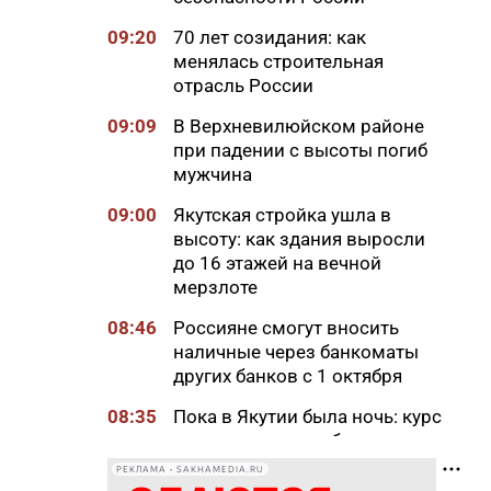
09:20
70 лет созидания: как
менялась строительная
отрасль России
09:09
В Верхневилюйском районе
при падении с высоты погиб
мужчина
09:00
Якутская стройка ушла в
высоту: как здания выросли
до 16 этажей на вечной
мерзлоте
08:46
Россияне смогут вносить
наличные через банкоматы
других банков с 1 октября
08:35
Пока в Якутии была ночь: курс
доллара, цены на бензин и
смерть от удара молнии
РЕКЛАМА • SAKHAMEDIA.RU