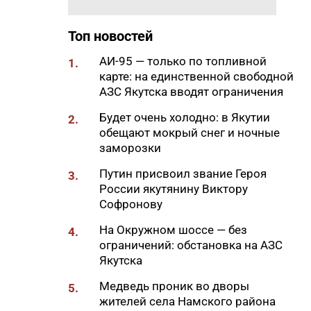
комплексную реабилитацию
Топ новостей
19:44
Более 30 человек стали
участниками проекта
АИ-95 — только по топливной
1.
«Открытая дорога» в Якутске
карте: на единственной свободной
19:28
АЗС Якутска вводят ограничения
Боец из Якутии на машине
прорвался через горящее
Будет очень холодно: в Якутии
2.
поле и спас сослуживцев
обещают мокрый снег и ночные
19:15
заморозки
В Якутске водитель без прав
сбил ребенка на пешеходном
Путин присвоил звание Героя
3.
переходе
России якутянину Виктору
19:00
Софронову
Почти 22 тысячи услуг оказал
Центр социально-
На Окружном шоссе — без
4.
психологической поддержки
ограничений: обстановка на АЗС
семьи и молодежи
Якутска
18:45
В Якутии стартовала
Медведь проник во дворы
5.
благотворительная акция
жителей села Намского района
«Помоги пойти учиться»