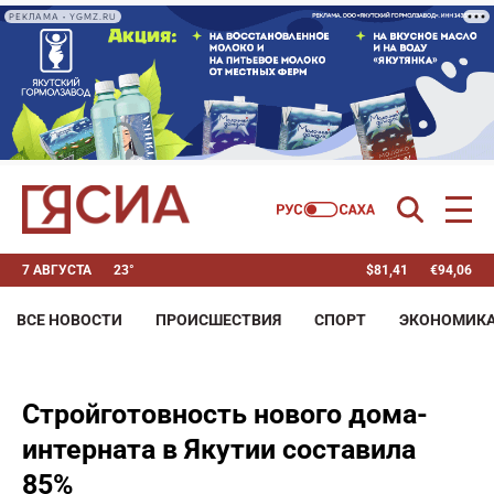
РЕКЛАМА • YGMZ.RU
7 АВГУСТА
23°
$
81,41
€
94,06
ВСЕ НОВОСТИ
ПРОИСШЕСТВИЯ
СПОРТ
ЭКОНОМИК
Стройготовность нового дома-
интерната в Якутии составила
85%