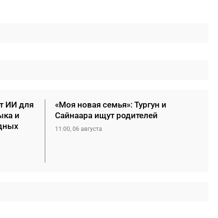
т ИИ для
«Моя новая семья»: Тургун и
ыка и
Сайнаара ищут родителей
дных
11:00, 06 августа