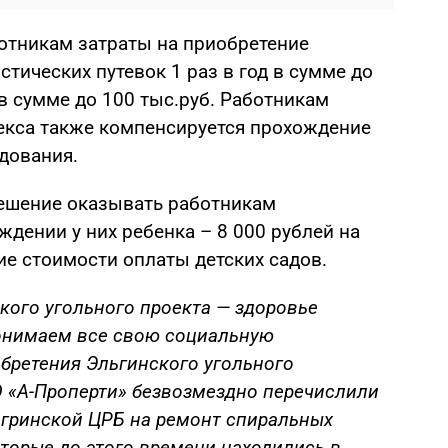
отникам затраты на приобретение
стических путевок 1 раз в год в сумме до
а в сумме до 100 тыс.руб. Работникам
екса также компенсируется прохождение
дования.
ешение оказывать работникам
дении у них ребенка – 8 000 рублей на
ие стоимости оплаты детских садов.
кого угольного проекта — здоровье
онимаем все свою социальную
обретения Эльгинского угольного
 «А-Проперти» безвозмездно перечислили
гринской ЦРБ на ремонт спиральных
торые до этого времени находились в