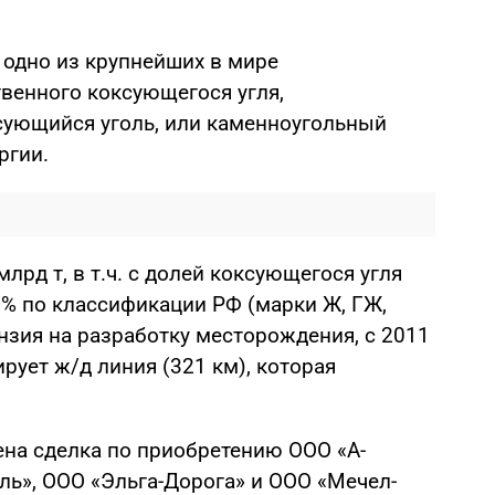
одно из крупнейших в мире
венного коксующегося угля,
сующийся уголь, или каменноугольный
ргии.
лрд т, в т.ч. с долей коксующегося угля
7% по классификации РФ (марки Ж, ГЖ,
ензия на разработку месторождения, с 2011
рует ж/д линия (321 км), которая
ена сделка по приобретению ООО «А-
ль», ООО «Эльга-Дорога» и ООО «Мечел-