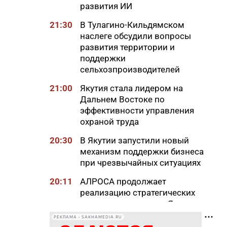
развития ИИ
21:30
В Тулагино-Кильдямском
наслеге обсудили вопросы
развития территории и
поддержки
сельхозпроизводителей
21:00
Якутия стала лидером на
Дальнем Востоке по
эффективности управления
охраной труда
20:30
В Якутии запустили новый
механизм поддержки бизнеса
при чрезвычайных ситуациях
20:11
АЛРОСА продолжает
реализацию стратегических
проектов развития в Якутии
РЕКЛАМА • SAKHAMEDIA.RU
20:00
Более 1,3 тысячи участников