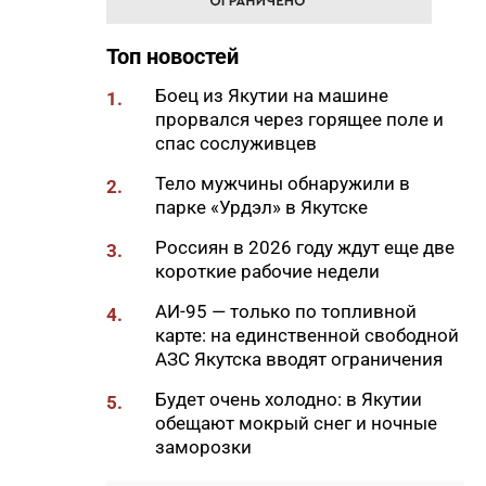
65% от годового плана сырого
молока
Топ новостей
18:29
Якутские механики
Боец из Якутии на машине
1.
восстановили две единицы
прорвался через горящее поле и
спецтехники в зоне СВО
спас сослуживцев
18:22
В АЗС Южной Якутии ситуация
Тело мужчины обнаружили в
2.
стабилизируется
парке «Урдэл» в Якутске
18:05
Вышла новая инди-хоррор
Россиян в 2026 году ждут еще две
3.
игра от якутских
короткие рабочие недели
разработчиков
АИ-95 — только по топливной
4.
18:01
85-квартирный дом в
карте: на единственной свободной
Октемцах сдадут в конце
АЗС Якутска вводят ограничения
августа
Будет очень холодно: в Якутии
5.
17:50
Минздрав Якутии: раннее
обещают мокрый снег и ночные
выявление гепатита С
заморозки
позволяет предотвратить
осложнения