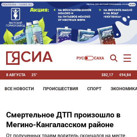
РЕКЛАМА • YGMZ.RU
8 АВГУСТА
25°
$
82,17
€
94,84
ВСЕ НОВОСТИ
ПРОИСШЕСТВИЯ
СПОРТ
ЭКОНОМИК
Смертельное ДТП произошло в
Мегино-Кангаласском районе
От полученных травм водитель скончался на месте