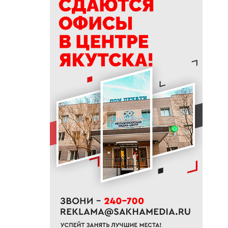
13:31
В Якутии реабилитацию
прошли более 1300
участников СВО и членов их
семей
13:13
«После встречи с ними не
остаешься прежним»: Мария
Владимирцева — о стерхах,
экспедициях и счастье
13:00
В Якутске проведут ямочный
ремонт и устранят колейность
на дорогах 6 августа
12:50
Эдуард Макаров: «Когда в тебя
верят, это действительно
вдохновляет»
12:35
ВЭФ-2026: более 70 сессий
пройдут под девизом
«Дальний Восток — развитие