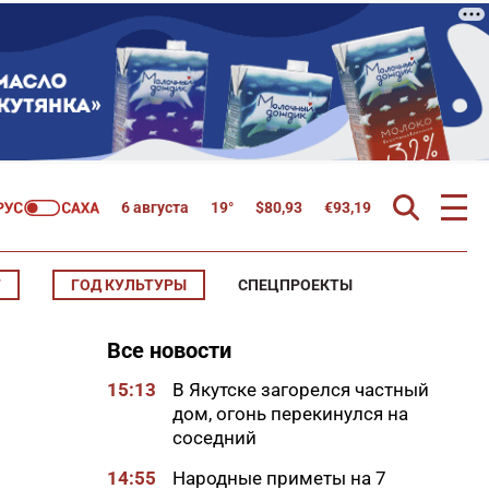
6 августа
19°
$
80,93
€
93,19
Т
ГОД КУЛЬТУРЫ
СПЕЦПРОЕКТЫ
Все новости
15:13
В Якутске загорелся частный
дом, огонь перекинулся на
соседний
14:55
Народные приметы на 7