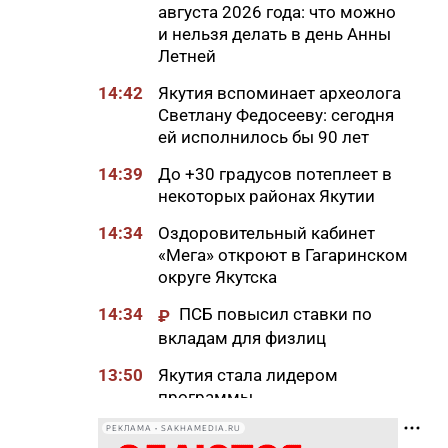
августа 2026 года: что можно
и нельзя делать в день Анны
Летней
14:42
Якутия вспоминает археолога
Светлану Федосееву: сегодня
ей исполнилось бы 90 лет
14:39
До +30 градусов потеплеет в
некоторых районах Якутии
14:34
Оздоровительный кабинет
«Мега» откроют в Гагаринском
округе Якутска
14:34
ПСБ повысил ставки по
₽
вкладам для физлиц
13:50
Якутия стала лидером
программы
«Дальневосточный гектар» по
РЕКЛАМА • SAKHAMEDIA.RU
итогам 2025 года