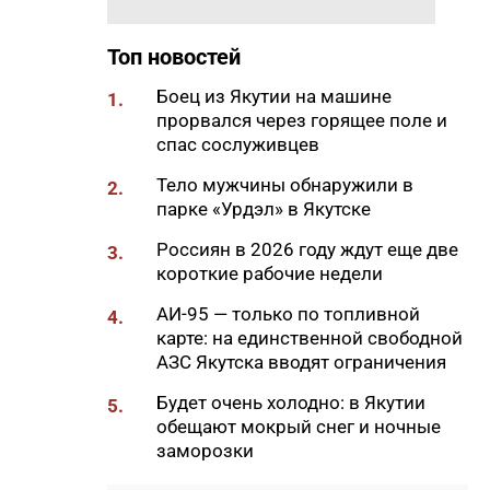
во благо людей»
Топ новостей
12:10
Ученые СВФУ применяют ИИ
для поддержки якутского
Боец из Якутии на машине
1.
языка и прогнозирования
прорвался через горящее поле и
природных пожаров
спас сослуживцев
11:58
Паводок в Верхоянском
Тело мужчины обнаружили в
2.
районе: вода ушла, идет
парке «Урдэл» в Якутске
подсчет ущерба
Россиян в 2026 году ждут еще две
3.
11:41
В зону СВО из Якутии с начала
короткие рабочие недели
года направлено более 100
единиц техники
АИ-95 — только по топливной
4.
карте: на единственной свободной
11:39
В Южной Якутии увеличили
АЗС Якутска вводят ограничения
суточные лимиты отпуска
бензина
Будет очень холодно: в Якутии
5.
обещают мокрый снег и ночные
11:26
В Алданском районе
заморозки
раскрыли кражу
инструментов из гаража