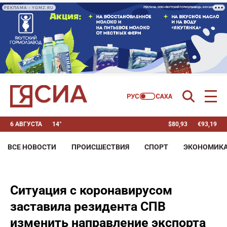
РЕКЛАМА • YGMZ.RU
6 АВГУСТА
14°
$
80,93
€
93,19
ВСЕ НОВОСТИ
ПРОИСШЕСТВИЯ
СПОРТ
ЭКОНОМИК
Ситуация с коронавирусом
заставила резидента СПВ
изменить направление экспорта