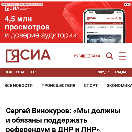
РЕКЛАМА • SAKHAMEDIA.RU
8 АВГУСТА
11°
$
82,17
€
94,84
ВСЕ НОВОСТИ
ПРОИСШЕСТВИЯ
СПОРТ
ЭКОНОМИК
Сергей Винокуров: «Мы должны
и обязаны поддержать
референдум в ДНР и ЛНР»