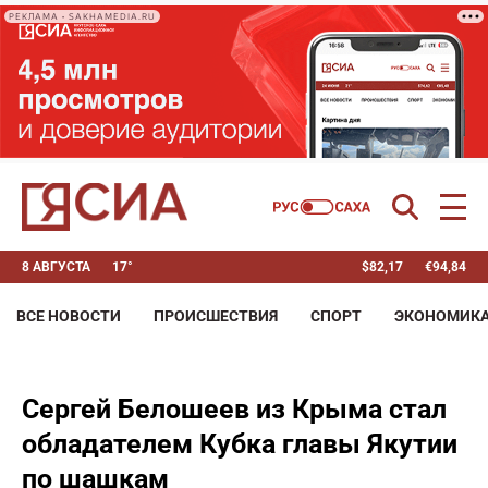
РЕКЛАМА • SAKHAMEDIA.RU
8 АВГУСТА
17°
$
82,17
€
94,84
ВСЕ НОВОСТИ
ПРОИСШЕСТВИЯ
СПОРТ
ЭКОНОМИК
Сергей Белошеев из Крыма стал
обладателем Кубка главы Якутии
по шашкам