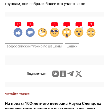
группам, они собрали более ста участников.
17
2
3
1
1
3
всероссийский турнир по шашкам
шашки
Поделиться:
Читайте также
На призы 102-летнего ветерана Наума Слепцова
провели матч-турнир по шахматам и шашкам