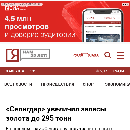
РЕКЛАМА • SAKHAMEDIA.RU
8 АВГУСТА
19°
$
82,17
€
94,84
ВСЕ НОВОСТИ
ПРОИСШЕСТВИЯ
СПОРТ
ЭКОНОМИК
«Селигдар» увеличил запасы
золота до 295 тонн
В прошлом году «Селигдар» получил пять новых