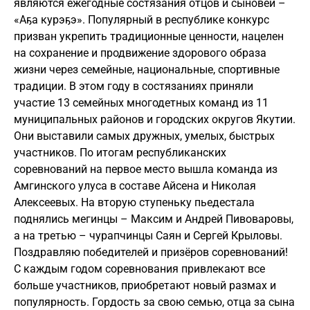
являются ежегодные состязания отцов и сыновей –
«Аҕа курэҕэ». Популярный в республике конкурс
призван укрепить традиционные ценности, нацелен
на сохранение и продвижение здорового образа
жизни через семейные, национальные, спортивные
традиции. В этом году в состязаниях приняли
участие 13 семейных многодетных команд из 11
муниципальных районов и городских округов Якутии.
Они выставили самых дружных, умелых, быстрых
участников. По итогам республиканских
соревнований на первое место вышла команда из
Амгинского улуса в составе Айсена и Николая
Алексеевых. На вторую ступеньку пьедестала
поднялись мегинцы – Максим и Андрей Пивоваровы,
а на третью – чурапчинцы Саян и Сергей Крыловы.
Поздравляю победителей и призёров соревнований!
С каждым годом соревнования привлекают все
больше участников, приобретают новый размах и
популярность. Гордость за свою семью, отца за сына