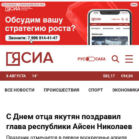
РЕКЛАМА • SAKHAMEDIA.RU
8 АВГУСТА
14°
$
82,17
€
94,84
ВСЕ НОВОСТИ
ПРОИСШЕСТВИЯ
СПОРТ
ЭКОНОМИК
С Днем отца якутян поздравил
глава республики Айсен Николаев
Праздник отмечается в первое воскресенье апреля