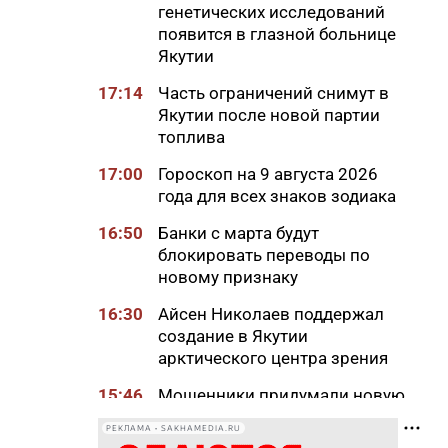
генетических исследований
появится в глазной больнице
Якутии
17:14
Часть ограничений снимут в
Якутии после новой партии
топлива
17:00
Гороскоп на 9 августа 2026
года для всех знаков зодиака
16:50
Банки с марта будут
блокировать переводы по
новому признаку
16:30
Айсен Николаев поддержал
создание в Якутии
арктического центра зрения
15:46
Мошенники придумали новую
схему обмана с
РЕКЛАМА • SAKHAMEDIA.RU
«экстрасенсами»