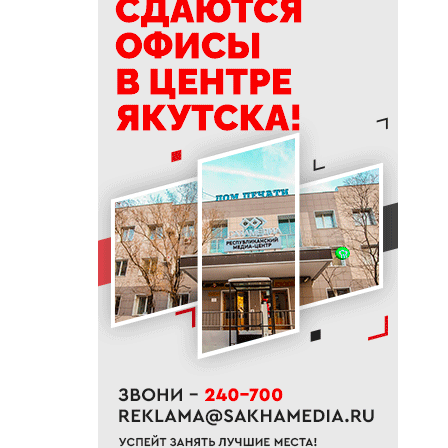
15:39
Приметы на 9 августа 2026
года: как провести день
Пантелеймона
15:29
К Земле приближается
потенциально опасный
астероид
14:41
В трех районах Якутии
прогнозируют сильные дожди
13:32
В Якутии за сутки потушили
десять лесных пожаров
12:52
Гороскоп на неделю с 10 по 16
августа 2026 года
12:29
Айсен Николаев поздравил
якутян с Всероссийским днем
физкультурника