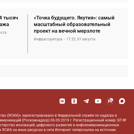
4 тысяч
«Точка будущего. Якутия»: самый
нажа
масштабный образовательный
проект на вечной мерзлоте
уста
Инфраструктура
17:32, 07 августа
тво (ЯСИА)» зарегистрировано в Федеральной службе по надзору в
оммуникаций (Роскомнадзор) 06.09.2019 г. Регистрационный номер ЭЛ №
истерство инноваций, цифрового развития и инфокоммуникационных
 ЯСИА на иных ресурсах в сети Интернет гиперссылка на источник