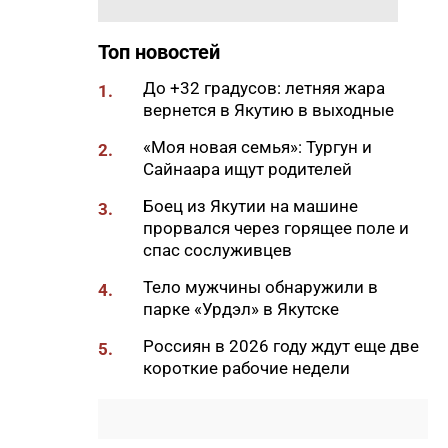
11:50
Образование сквозь года: как
выучить язык и не бросить на
полпути
Топ новостей
11:35
Российские школьники будут
До +32 градусов: летняя жара
1.
учиться по новой программе
вернется в Якутию в выходные
11:15
Автодорогу «Анабар» в Якутии
«Моя новая семья»: Тургун и
2.
перекрыли из-за лесного
Сайнаара ищут родителей
пожара
Боец из Якутии на машине
3.
10:56
Новая платформа ЕР поможет
прорвался через горящее поле и
ветеранам СВО найти работу
спас сослуживцев
10:22
В Усть-Майском районе
Тело мужчины обнаружили в
4.
ликвидировали лесной пожар
парке «Урдэл» в Якутске
на 13 гектарах
Россиян в 2026 году ждут еще две
5.
10:01
Якутяне рассказали, что
короткие рабочие недели
считают главным подарком в
своей жизни
09:41
Сколько стоит, собрать