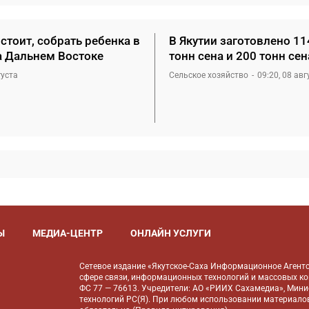
стоит, собрать ребенка в
В Якутии заготовлено 11
а Дальнем Востоке
тонн сена и 200 тонн се
густа
Сельское хозяйство
09:20, 08 авг
Ы
МЕДИА-ЦЕНТР
ОНЛАЙН УСЛУГИ
Сетевое издание «Якутское-Саха Информационное Агентс
сфере связи, информационных технологий и массовых к
ФС 77 — 76613. Учредители: АО «РИИХ Сахамедиа», Мин
технологий РС(Я). При любом использовании материалов