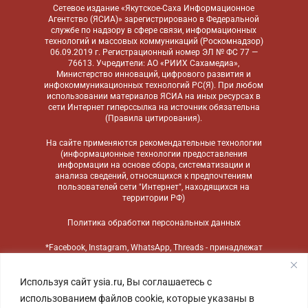
Сетевое издание «Якутское-Саха Информационное
Агентство (ЯСИА)» зарегистрировано в Федеральной
службе по надзору в сфере связи, информационных
технологий и массовых коммуникаций (Роскомнадзор)
06.09.2019 г. Регистрационный номер ЭЛ № ФС 77 —
76613. Учредители: АО «РИИХ Сахамедиа»,
Министерство инноваций, цифрового развития и
инфокоммуникационных технологий РС(Я). При любом
использовании материалов ЯСИА на иных ресурсах в
сети Интернет гиперссылка на источник обязательна
(
Правила цитирования
).
На сайте применяются
рекомендательные технологии
(информационные технологии предоставления
информации на основе сбора, систематизации и
анализа сведений, относящихся к предпочтениям
пользователей сети "Интернет", находящихся на
территории РФ)
Политика обработки персональных данных
*Facebook, Instagram, WhatsApp, Threads - принадлежат
компании Meta, признанной экстремистской
организацией и запрещенной в России
Используя сайт ysia.ru, Вы соглашаетесь с
использованием файлов cookie, которые указаны в