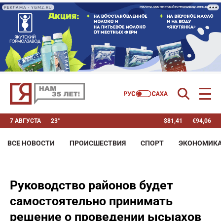
РЕКЛАМА • YGMZ.RU
7 АВГУСТА
23°
$
81,41
€
94,06
ВСЕ НОВОСТИ
ПРОИСШЕСТВИЯ
СПОРТ
ЭКОНОМИК
Руководство районов будет
самостоятельно принимать
решение о проведении ысыахов